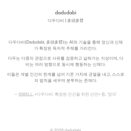
dadudabi
다두다비 | 多頭多臂
다두다비
(Dadudabi,
多頭多臂
)
는
AI
와 기술을 통해 정신과
신체
가 확장된 독자적 주체를 가리킨다
.
다두는 다중의 관점으로 사유를 검증하고 넓혀가는 지성이며
,
다
비는 여러 방향으로 동시에 행동하는 신체다
.
이들은 개별 인간의 한계를 넘어
기존 가치에 균열을 내고
,
스스로
의 법칙을 세우며 분투하는 존재다
.
—
50BELL
, <
다두다비
:
확장된 인간을 위한 선언
>
중
, ‘
정의
’
© 2026 dadudabi